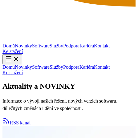
Domů
Novinky
Software
Služby
Podpora
Kariéra
Kontakt
Ke stažení
Domů
Novinky
Software
Služby
Podpora
Kariéra
Kontakt
Ke stažení
Aktuality a
NOVINKY
Informace o vývoji našich řešení, nových verzích softwaru,
důležitých změnách i dění ve společnosti.
RSS kanál