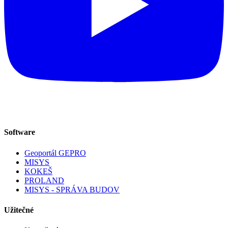
Software
Geoportál GEPRO
MISYS
KOKEŠ
PROLAND
MISYS - SPRÁVA BUDOV
Užitečné