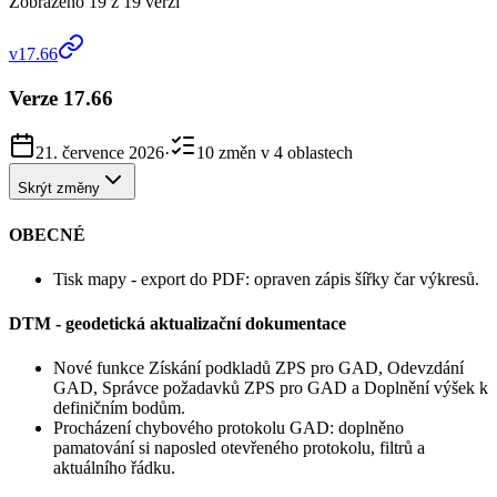
Zobrazeno 19 z 19 verzí
v17.66
Verze 17.66
21. července 2026
·
10 změn v 4 oblastech
Skrýt změny
OBECNÉ
Tisk mapy - export do PDF: opraven zápis šířky čar výkresů.
DTM - geodetická aktualizační dokumentace
Nové funkce Získání podkladů ZPS pro GAD, Odevzdání
GAD, Správce požadavků ZPS pro GAD a Doplnění výšek k
definičním bodům.
Procházení chybového protokolu GAD: doplněno
pamatování si naposled otevřeného protokolu, filtrů a
aktuálního řádku.