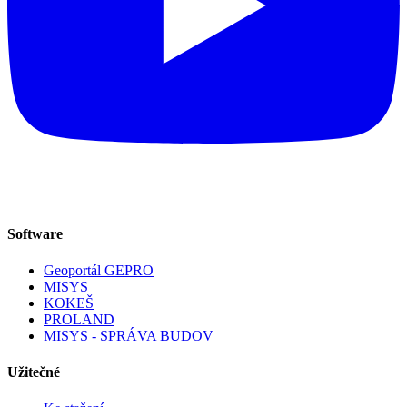
Software
Geoportál GEPRO
MISYS
KOKEŠ
PROLAND
MISYS - SPRÁVA BUDOV
Užitečné