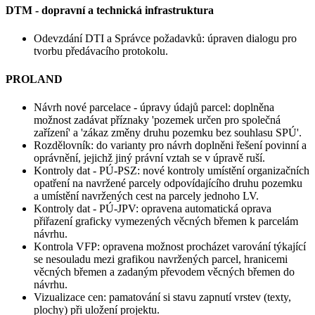
DTM - dopravní a technická infrastruktura
Odevzdání DTI a Správce požadavků: úpraven dialogu pro
tvorbu předávacího protokolu.
PROLAND
Návrh nové parcelace - úpravy údajů parcel: doplněna
možnost zadávat příznaky 'pozemek určen pro společná
zařízení' a 'zákaz změny druhu pozemku bez souhlasu SPÚ'.
Rozdělovník: do varianty pro návrh doplněni řešení povinní a
oprávnění, jejichž jiný právní vztah se v úpravě ruší.
Kontroly dat - PÚ-PSZ: nové kontroly umístění organizačních
opatření na navržené parcely odpovídajícího druhu pozemku
a umístění navržených cest na parcely jednoho LV.
Kontroly dat - PÚ-JPV: opravena automatická oprava
přiřazení graficky vymezených věcných břemen k parcelám
návrhu.
Kontrola VFP: opravena možnost procházet varování týkající
se nesouladu mezi grafikou navržených parcel, hranicemi
věcných břemen a zadaným převodem věcných břemen do
návrhu.
Vizualizace cen: pamatování si stavu zapnutí vrstev (texty,
plochy) při uložení projektu.