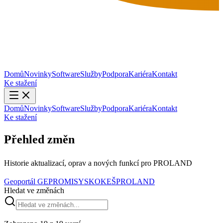
Domů
Novinky
Software
Služby
Podpora
Kariéra
Kontakt
Ke stažení
Domů
Novinky
Software
Služby
Podpora
Kariéra
Kontakt
Ke stažení
Přehled
změn
Historie aktualizací, oprav a nových funkcí pro PROLAND
Geoportál GEPRO
MISYS
KOKEŠ
PROLAND
Hledat ve změnách